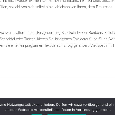
st mit nach Hause nehmen können. Das ist natürlich ein schönes Geschen
llen, sowohl von sich selbst als auch etwas von Ihnen, dem Brautpaar.
 sie mit allem füllen. Fast jeder mag Schokolade oder Bonbons. Es ist d
chachtel oder Tasche, kleben Sie Ihr eigenes Foto darauf und füllen Sie 
iben Sie einen einprägsamen Text darauf. Erfolg garantiert! Viel Spaß mi
e Nutzungsstatistiken erheben. Dürfen wir dazu vorübergehend ein Sta
unserer Webseite mit persönlichen Daten in Verbindung gebracht.