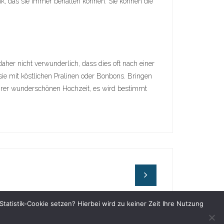
k, das sie immer behalten können. Sie können die
aher nicht verwunderlich, dass dies oft nach einer
sie mit köstlichen Pralinen oder Bonbons. Bringen
t Ihrer wunderschönen Hochzeit, es wird bestimmt
tistik-Cookie setzen? Hierbei wird zu keiner Zeit Ihre Nutzung