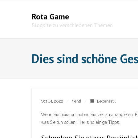
Skip
to
Rota Game
content
Blogsite zu verschiedenen Themen
Dies sind schöne Ge
Oct 14, 2022
Yentl
Lebensstil
Wenn Sie heiraten, haben Sie viel zu arrangieren. 
was Sie tun sollen. Hier sind einige Tipps.
Schenken Sie etwas Persönlic