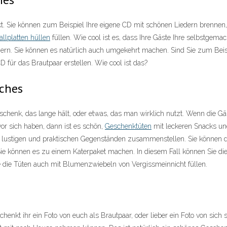
. Sie können zum Beispiel Ihre eigene CD mit schönen Liedern brennen, 
allplatten hüllen
füllen. Wie cool ist es, dass Ihre Gäste Ihre selbstgema
innern. Sie können es natürlich auch umgekehrt machen. Sind Sie zum Be
D für das Brautpaar erstellen. Wie cool ist das?
sches
eschenk, das lange hält, oder etwas, das man wirklich nutzt. Wenn die 
or sich haben, dann ist es schön,
Geschenktüten
mit leckeren Snacks und
 lustigen und praktischen Gegenständen zusammenstellen. Sie können di
e können es zu einem Katerpaket machen. In diesem Fall können Sie die
e die Tüten auch mit Blumenzwiebeln von Vergissmeinnicht füllen.
enkt ihr ein Foto von euch als Brautpaar, oder lieber ein Foto von sich s