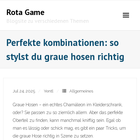
Skip
Rota Game
to
content
Blogsite zu verschiedenen Themen
Perfekte kombinationen: so
stylst du graue hosen richtig
Jul 24, 2025
Yentl
Allgemeines
Graue Hosen – ein echtes Chamäleon im Kleiderschrank,
oder? Sie passen zu so ziemlich allem. Aber das perfekte
Oberteil zu finden, kann manchmal knifflig sein. Egal ob
man es lässig oder schick mag, es gibt ein paar Tricks, um
die graue Hose richtig in Szene zu setzen.