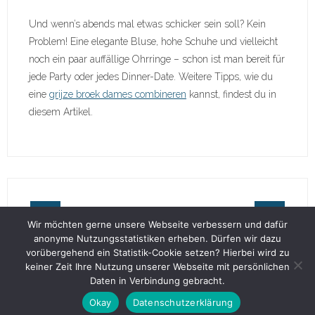
Und wenn’s abends mal etwas schicker sein soll? Kein
Problem! Eine elegante Bluse, hohe Schuhe und vielleicht
noch ein paar auffällige Ohrringe – schon ist man bereit für
jede Party oder jedes Dinner-Date. Weitere Tipps, wie du
eine
grijze broek dames combineren
kannst, findest du in
diesem Artikel.
Wir möchten gerne unsere Webseite verbessern und dafür
anonyme Nutzungsstatistiken erheben. Dürfen wir dazu
vorübergehend ein Statistik-Cookie setzen? Hierbei wird zu
keiner Zeit Ihre Nutzung unserer Webseite mit persönlichen
Daten in Verbindung gebracht.
Developed by
Think Up Themes Ltd
. Powered by
WordPress
.
Okay
Datenschutzerklärung